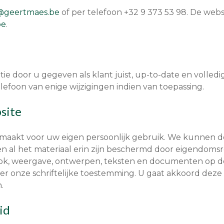
@geertmaes.be
of per telefoon +32 9 373 53 98. De we
be
.
ie door u gegeven als klant juist, up-to-date en volledig
lefoon van enige wijzigingen indien van toepassing.
site
aakt voor uw eigen persoonlijk gebruik. We kunnen dez
n al het materiaal erin zijn beschermd door eigendoms
ook, weergave, ontwerpen, teksten en documenten op de
r onze schriftelijke toestemming. U gaat akkoord deze 
.
id