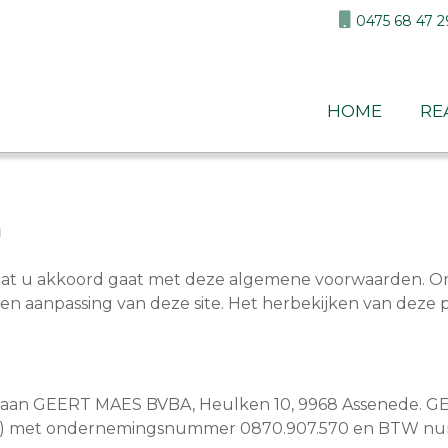
0475 68 47 2
home
re
n
n dat u akkoord gaat met deze algemene voorwaarden.
 een aanpassing van deze site. Het herbekijken van deze 
 aan GEERT MAES BVBA, Heulken 10, 9968 Assenede. GE
O) met ondernemingsnummer 0870.907.570 en BTW nu