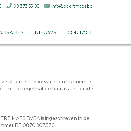
9
09 373 53 98
info@geertmaes.be
alisaties
nieuws
contact
 Onze algemene voorwaarden kunnen ten
pagina op regelmatige basis is aangeraden.
ERT MAES BVBA is ingeschreven in de
mmer BE 0870.907.570.